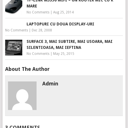
TP-LINK M5350 MIFI – UN ROUTER MIC CU R
MARE
No Comments
|
Aug 25, 2014
LAPTOPURI CU DOUA DISPLAY-URI
No Comments
|
Dec 28, 2008
SURFACE 3, MAI SUBTIRE, MAI USOARA, MAI
SILENTIOASA, MAI IEFTINA
No Comments
|
May 25, 2015
About The Author
Admin
3 COMMENTS