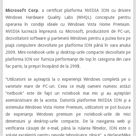
Microsoft Corp
. a certificat platforma NVIDIA ION cu drivere
Windows Hardware Quality Labs (WHQL) concepute pentru
operarea în condiţii ideale cu Windows Vista Home Premium.
NVIDIA lucrează împreună cu Microsoft, producătorii de PC-uri,
dezvoltatorii software şi partenerii Windows pentru a putea livra pe
piaţă computere dezvoltate pe platforma ION până în vara anului
2009. Mini-notebook-urile şi desktop-urile compacte dezvoltate pe
platforma ION vor furniza performanţe de top în categoria din care
fac parte, la preţuri începând de la 299$.
“Utilizatorii se aşteaptă la o experienţă Windows completă pe o
varietate mare de PC-uri. Ceea ce mulţi oameni numesc astăzi
“netbook” este de fapt un notebook mai mic şi au aşteptări
asemănătoare de la acesta. Datorită platformei NVIDIA ION şi a
sistemului Windows Vista Home Premium, utilizatorii se pot bucura
de experianţa Windows premium pe notebook-urile de mici
dimensiuni şi desktop-urile compacte. De la navigarea web şi
verificarea căsuţei de e-mail, până la rularea filmelor, ION este o
soluţie excelentă pentru nevoile tehnologice zilnice”, a declaratMike