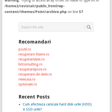
Warning
: Trying to access array offset on value of type int in
/home2/revistait/public_html/wp-
content/themes/Point/archive.php
on line
57
Recomandari
pcutil.ro
recuperare-fisiere.ro
recuperaridate.ro
bitconsulting.ro
recuperarepoze.ro
recuperare-de-date.ro
newcasa.ro
optionale.ro
Recent Posts
Cum afecteaza canicula hard disk-urile (HDD)
si SSD-urile?