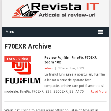
Menu
F70EXR Archive
Review Fujifilm FinePix F70EXR,
Foto - Video
zoom 10x
admin
|
3 December, 2009
La finalul lunii iunie a acestui an, Fujifilm
a lansat o serie de aparate foto
compacte, printre care pot fi amintite si
modelele: FinePix F70EXR, Z37, S200EXR,J38, A170
Read More
Warning
: Trying to access array offset on value of type int in