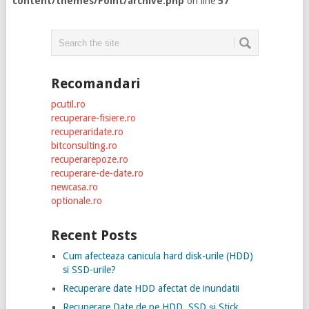
content/themes/Point/archive.php
on line
57
Recomandari
pcutil.ro
recuperare-fisiere.ro
recuperaridate.ro
bitconsulting.ro
recuperarepoze.ro
recuperare-de-date.ro
newcasa.ro
optionale.ro
Recent Posts
Cum afecteaza canicula hard disk-urile (HDD)
si SSD-urile?
Recuperare date HDD afectat de inundatii
Recuperare Date de pe HDD, SSD și Stick