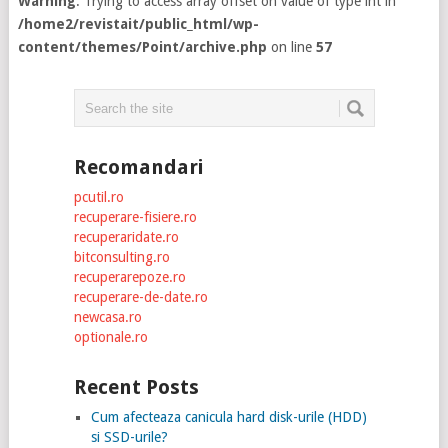
Warning
: Trying to access array offset on value of type int in
/home2/revistait/public_html/wp-
content/themes/Point/archive.php
on line
57
Recomandari
pcutil.ro
recuperare-fisiere.ro
recuperaridate.ro
bitconsulting.ro
recuperarepoze.ro
recuperare-de-date.ro
newcasa.ro
optionale.ro
Recent Posts
Cum afecteaza canicula hard disk-urile (HDD)
si SSD-urile?