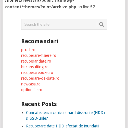
/home2/revistait/public_html/wp-
content/themes/Point/archive.php
on line
57
Recomandari
pcutil.ro
recuperare-fisiere.ro
recuperaridate.ro
bitconsulting.ro
recuperarepoze.ro
recuperare-de-date.ro
newcasa.ro
optionale.ro
Recent Posts
Cum afecteaza canicula hard disk-urile (HDD)
si SSD-urile?
Recuperare date HDD afectat de inundatii