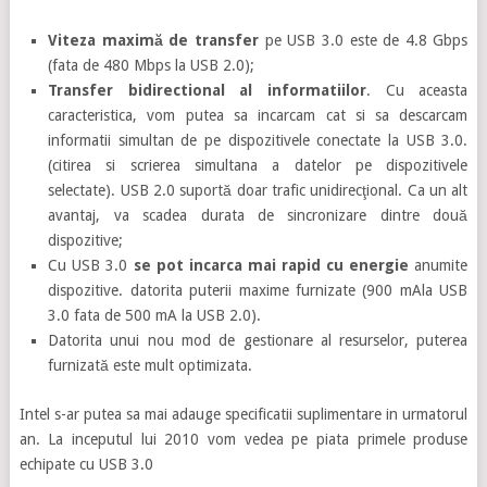
Viteza maximă de transfer
pe USB 3.0 este de 4.8 Gbps
(fata de 480 Mbps la USB 2.0);
Transfer bidirectional al informatiilor
. Cu aceasta
caracteristica, vom putea sa incarcam cat si sa descarcam
informatii simultan de pe dispozitivele conectate la USB 3.0.
(citirea si scrierea simultana a datelor pe dispozitivele
selectate). USB 2.0 suportă doar trafic unidirecţional. Ca un alt
avantaj, va scadea durata de sincronizare dintre două
dispozitive;
Cu USB 3.0
se pot incarca mai rapid cu energie
anumite
dispozitive. datorita puterii maxime furnizate (900 mAla USB
3.0 fata de 500 mA la USB 2.0).
Datorita unui nou mod de gestionare al resurselor, puterea
furnizată este mult optimizata.
Intel s-ar putea sa mai adauge specificatii suplimentare in urmatorul
an. La inceputul lui 2010 vom vedea pe piata primele produse
echipate cu USB 3.0