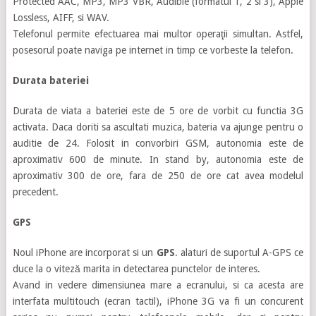
Protected AAC, MP3, MP3 VBR, Audible (formatul 1, 2 si 3), Apple
Lossless, AIFF, si WAV.
Telefonul permite efectuarea mai multor operaţii simultan. Astfel,
posesorul poate naviga pe internet in timp ce vorbeste la telefon.
Durata bateriei
Durata de viata a bateriei este de 5 ore de vorbit cu functia 3G
activata. Daca doriti sa ascultati muzica, bateria va ajunge pentru o
auditie de 24. Folosit in convorbiri GSM, autonomia este de
aproximativ 600 de minute. In stand by, autonomia este de
aproximativ 300 de ore, fara de 250 de ore cat avea modelul
precedent.
GPS
Noul iPhone are incorporat si un
GPS
. alaturi de suportul A-GPS ce
duce la o viteză marita in detectarea punctelor de interes.
Avand in vedere dimensiunea mare a ecranului, si ca acesta are
interfata multitouch (ecran tactil), iPhone 3G va fi un concurent