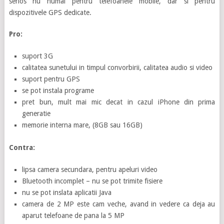
serios nu numai pentru telefoanele mobile, dar si pentru
dispozitivele GPS dedicate.
Pro:
suport 3G
calitatea sunetului in timpul convorbirii, calitatea audio si video
suport pentru GPS
se pot instala programe
pret bun, mult mai mic decat in cazul iPhone din prima
generatie
memorie interna mare, (8GB sau 16GB)
Contra:
lipsa camera secundara, pentru apeluri video
Bluetooth incomplet – nu se pot trimite fisiere
nu se pot inslata aplicatii Java
camera de 2 MP este cam veche, avand in vedere ca deja au
aparut telefoane de pana la 5 MP