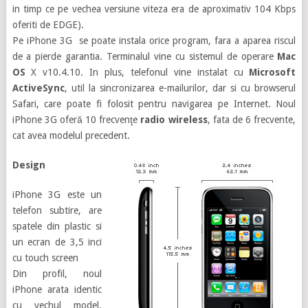
in timp ce pe vechea versiune viteza era de aproximativ 104 Kbps
oferiti de EDGE).
Pe iPhone 3G se poate instala orice program, fara a aparea riscul
de a pierde garantia. Terminalul vine cu sistemul de operare
Mac
OS
X v10.4.10. In plus, telefonul vine instalat cu
Microsoft
ActiveSync
, util la sincronizarea e-mailurilor, dar si cu browserul
Safari, care poate fi folosit pentru navigarea pe Internet.
Noul
iPhone 3G oferă 10 frecvenţe
radio wireless
, fata de 6 frecvente,
cat avea modelul precedent.
Design
iPhone 3G este un
telefon subtire, are
spatele din plastic si
un ecran de 3,5 inci
cu touch screen
Din profil, noul
iPhone arata identic
cu vechul model.