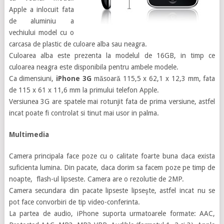
Apple a inlocuit fata
de aluminiu a
vechiului model cu o
carcasa de plastic de culoare alba sau neagra.
Culoarea alba este prezenta la modelul de 16GB, in timp ce
culoarea neagra este disponibila pentru ambele modele.
Ca dimensiuni,
iPhone 3G
măsoară 115,5 x 62,1 x 12,3 mm, fata
de 115 x 61 x 11,6 mm la primului telefon Apple.
Versiunea 3G are spatele mai rotunjit fata de prima versiune, astfel
incat poate fi controlat si tinut mai usor in palma.
Multimedia
Camera principala face poze cu o calitate foarte buna daca exista
suficienta lumina. Din pacate, daca dorim sa facem poze pe timp de
noapte, flash-ul lipseste. Camera are o rezolutie de 2MP.
Camera secundara din pacate lipseste lipseşte, astfel incat nu se
pot face convorbiri de tip video-conferinta.
La partea de audio, iPhone suporta urmatoarele formate: AAC,