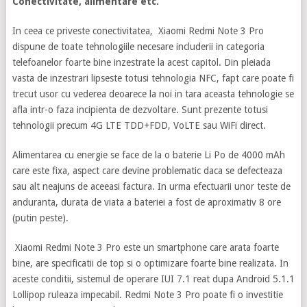
Conectivitate, alimentare etc.
In ceea ce priveste conectivitatea, Xiaomi Redmi Note 3 Pro
dispune de toate tehnologiile necesare includerii in categoria
telefoanelor foarte bine inzestrate la acest capitol. Din pleiada
vasta de inzestrari lipseste totusi tehnologia NFC, fapt care poate fi
trecut usor cu vederea deoarece la noi in tara aceasta tehnologie se
afla intr-o faza incipienta de dezvoltare. Sunt prezente totusi
tehnologii precum 4G LTE TDD+FDD, VoLTE sau WiFi direct.
Alimentarea cu energie se face de la o baterie Li Po de 4000 mAh
care este fixa, aspect care devine problematic daca se defecteaza
sau alt neajuns de aceeasi factura. In urma efectuarii unor teste de
anduranta, durata de viata a bateriei a fost de aproximativ 8 ore
(putin peste).
Xiaomi Redmi Note 3 Pro este un smartphone care arata foarte
bine, are specificatii de top si o optimizare foarte bine realizata. In
aceste conditii, sistemul de operare IUI 7.1 reat dupa Android 5.1.1
Lollipop ruleaza impecabil. Redmi Note 3 Pro poate fi o investitie