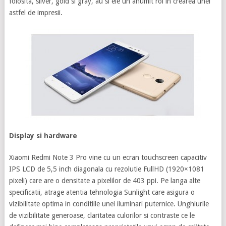
folosita, silver, gold si gray, au si ele un anumit rol in crearea unei
astfel de impresii.
Display si hardware
Xiaomi Redmi Note 3 Pro vine cu un ecran touchscreen capacitiv
IPS LCD de 5,5 inch diagonala cu rezolutie FullHD (1920×1081
pixeli) care are o densitate a pixelilor de 403 ppi. Pe langa alte
specificatii, atrage atentia tehnologia Sunlight care asigura o
vizibilitate optima in conditiile unei iluminari puternice. Unghiurile
de vizibilitate generoase, claritatea culorilor si contraste ce le