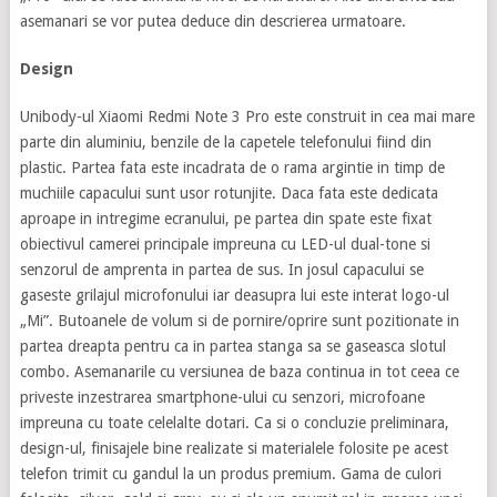
asemanari se vor putea deduce din descrierea urmatoare.
Design
Unibody-ul Xiaomi Redmi Note 3 Pro este construit in cea mai mare
parte din aluminiu, benzile de la capetele telefonului fiind din
plastic. Partea fata este incadrata de o rama argintie in timp de
muchiile capacului sunt usor rotunjite. Daca fata este dedicata
aproape in intregime ecranului, pe partea din spate este fixat
obiectivul camerei principale impreuna cu LED-ul dual-tone si
senzorul de amprenta in partea de sus. In josul capacului se
gaseste grilajul microfonului iar deasupra lui este interat logo-ul
„Mi”. Butoanele de volum si de pornire/oprire sunt pozitionate in
partea dreapta pentru ca in partea stanga sa se gaseasca slotul
combo. Asemanarile cu versiunea de baza continua in tot ceea ce
priveste inzestrarea smartphone-ului cu senzori, microfoane
impreuna cu toate celelalte dotari. Ca si o concluzie preliminara,
design-ul, finisajele bine realizate si materialele folosite pe acest
telefon trimit cu gandul la un produs premium. Gama de culori