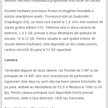
definesc mai bine completeaza proprietatile unui ecran de calitate.
Dotarile hardware puncteaza frumos la imaginea favorabila a
acestui smartphone asiatic. Procesorul este un Qualcomm
Snapdragon 650, un hexa-core tractat la 1,4 GHz este sustinut de
solutia grafica Adreno 510. Telefonul vine in doua variante de
memorie, 2 si 3 GB, precum si doua dimensiuni ale spatiului de
stocare, 16 si 32 GB. Pentru situatia in care spatiul interior de
stocare devine insuficient, este disponibil un slot combo pentru
carduru microSD de pana la 32 GB capacitate.
Camere
Terminalul dispune de doua camere, cea frontala de 5 MP si cea
principala de 16 MP, care sunt caracterizate de performante
superioare chiar daca nu sunt cele mai bune camere foto/video de
pe piata. Ambele au deschiderea de f/2.0 si filmeaza la 1080 cu 30
fps. Pentru camera principala sunt disponibile functii precum
autofocus, smile si face detection, HDR sau Panorama.