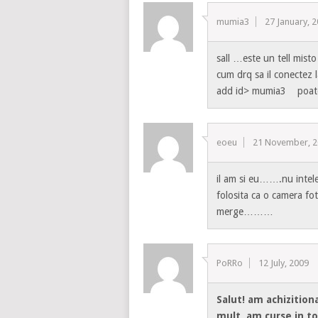
mumia3
27 January, 
sall …este un tell mist
cum drq sa il conectez la
add id> mumia3 poate ma
eoeu
21 November, 
il am si eu…….nu intel
folosita ca o camera fo
merge………
PoRRo
12 July, 2009
Salut! am achizitio
mult, am curse in toa