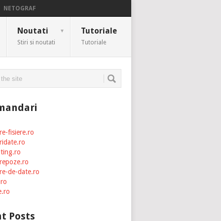
NETOGRAF
Noutati
Tutoriale
▼
Stiri si noutati
Tutoriale
mandari
e-fisiere.ro
ridate.ro
lting.ro
repoze.ro
re-de-date.ro
.ro
e.ro
t Posts