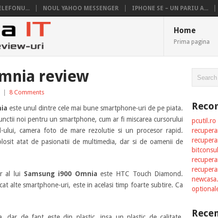
ELEFONU...
NOUL YAHOO MESSENGER
IPHONE SE – UN PARIU A...
Home
Prima pagina
mnia review
|
8 Comments
Reco
ia
este unul dintre cele mai bune smartphone-uri de pe piata.
nctii noi pentru un smartphone, cum ar fi miscarea cursorului
pcutil.ro
-ului, camera foto de mare rezolutie si un procesor rapid.
recuperar
recupera
olosit atat de pasionatii de multimedia, dar si de oamenii de
bitconsu
recupera
recupera
r al lui
Samsung i900 Omnia
este HTC Touch Diamond.
newcasa
ecat alte smartphone-uri, este in acelasi timp foarte subtire. Ca
optional
Recen
, dar de fapt este din plastic, insa un plastic de calitate.