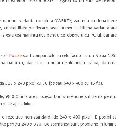
 are in exterior. Acesta poate fi agatat cu un snur de telefon,
trei moduri: varianta completa QWERTY, varianta cu doua litere
e, cu trei litere pe fiecare tasta numerica. Ultima varianta are
 este cea mai intuitiva pentru cei obisnuiti cu PC-ul, dar are
xeli.
Pozele
sunt comparabile cu cele facute cu un Nokia N95.
a naturala, dar si in conditii de iluminare slaba, datorita
utia 320 x 240 pixeli cu 30 fps sau 640 x 480 cu 15 fps.
iile, i900 Omnia are procesor bun si memorie suficienta pentru
ri ale aplicatiilor.
 o rezolutie non-standard, de 240 x 400 pixeli. E posibil sa
ndite pentru 240 x 320. De asemenea sunt probleme in lumina