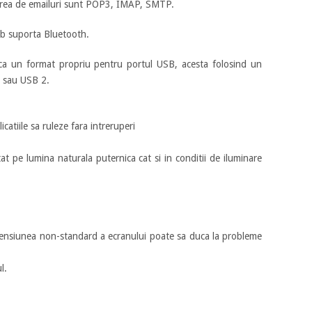
erea de emailuri sunt POP3, IMAP, SMTP.
mb suporta Bluetooth.
ca un format propriu pentru portul USB, acesta folosind un
B sau USB 2.
catiile sa ruleze fara intreruperi
t pe lumina naturala puternica cat si in conditii de iluminare
imensiunea non-standard a ecranului poate sa duca la probleme
l.