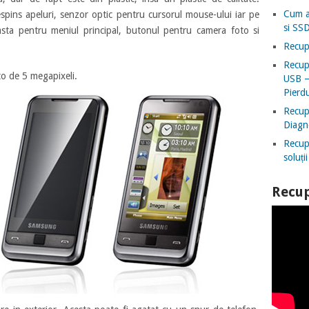
Cum a
espins apeluri, senzor optic pentru cursorul mouse-ului iar pe
si SSD
tasta pentru meniul principal, butonul pentru camera foto si
Recup
Recup
to de 5 megapixeli.
USB – 
Pierd
Recup
Diagno
Recup
soluți
Recup