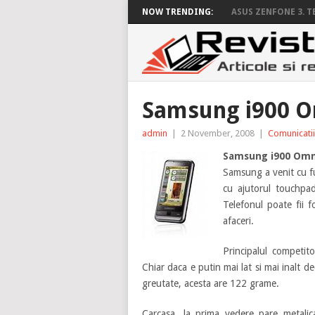
NOW TRENDING:
ASUS ZENFONE 3. T
Samsung i900 O
admin
|
2 November, 2008
|
Comunicatii
Samsung i900 Omn
Samsung a venit cu fu
cu ajutorul touchpad
Telefonul poate fii f
afaceri.
Principalul competito
Chiar daca e putin mai lat si mai inalt d
greutate, acesta are 122 grame.
Carcasa, la prima vedere pare metalica