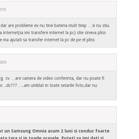
2010
o dar are probleme ex nu tine bateria mult timp …si nu stiu
 internet(sa imi transfere internet la pc) stie cineva pliss
 ajutati sa transfer internet la pc de pe el pliss
2009
eg cv …are camera de video conferinta, dar nu poate fi
to ..dc???…..am umblat in toate setarile foto,dar nu
nat un Samsung Omnia acum 2 luni si conduc foarte
ta tara si in toade orasele. Puteti sa imi dati si