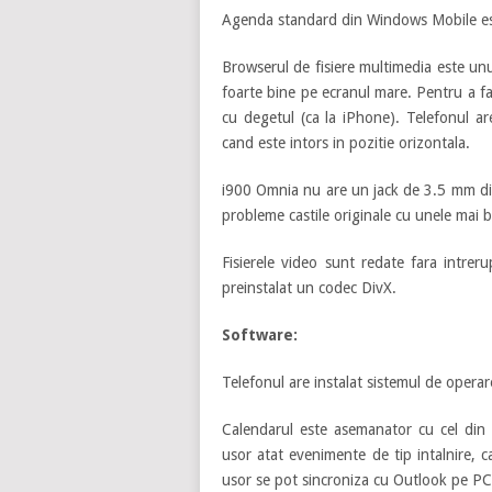
Agenda standard din Windows Mobile est
Browserul de fisiere multimedia este unu
foarte bine pe ecranul mare. Pentru a fa
cu degetul (ca la iPhone). Telefonul a
cand este intors in pozitie orizontala.
i900 Omnia nu are un jack de 3.5 mm dire
probleme castile originale cu unele mai 
Fisierele video sunt redate fara intrer
preinstalat un codec DivX.
Software:
Telefonul are instalat sistemul de oper
Calendarul este asemanator cu cel din 
usor atat evenimente de tip intalnire, ca
usor se pot sincroniza cu Outlook pe PC