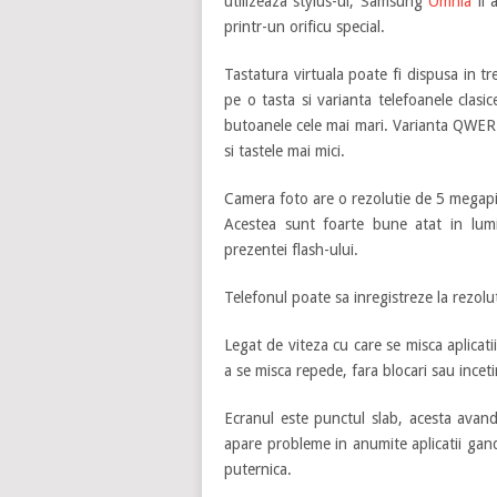
utilizeaza stylus-ul, Samsung
Omnia
il
printr-un orificu special.
Tastatura virtuala poate fi dispusa in 
pe o tasta si varianta telefoanele clasic
butoanele cele mai mari. Varianta QWERTY
si tastele mai mici.
Camera foto are o rezolutie de 5 megapi
Acestea sunt foarte bune atat in lumin
prezentei flash-ului.
Telefonul poate sa inregistreze la rezol
Legat de viteza cu care se misca aplicat
a se misca repede, fara blocari sau incetini
Ecranul este punctul slab, acesta avand
apare probleme in anumite aplicatii ga
puternica.