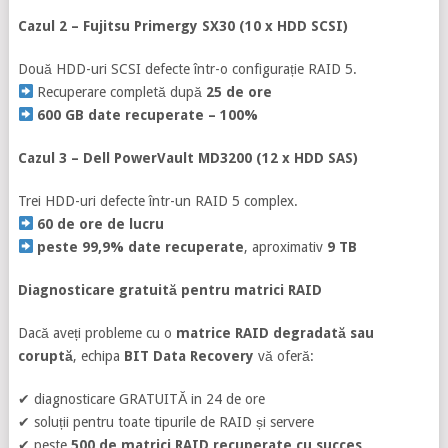
Cazul 2 – Fujitsu Primergy SX30 (10 x HDD SCSI)
Două HDD-uri SCSI defecte într-o configurație RAID 5.
Recuperare completă după
25 de ore
600 GB date recuperate – 100%
Cazul 3 – Dell PowerVault MD3200 (12 x HDD SAS)
Trei HDD-uri defecte într-un RAID 5 complex.
60 de ore de lucru
peste 99,9% date recuperate
, aproximativ
9 TB
Diagnosticare gratuită pentru matrici RAID
Dacă aveți probleme cu o
matrice RAID degradată sau
coruptă
, echipa
BIT Data Recovery
vă oferă:
✔ diagnosticare GRATUITĂ in 24 de ore
✔ soluții pentru toate tipurile de RAID și servere
✔ peste
500 de matrici RAID recuperate cu succes