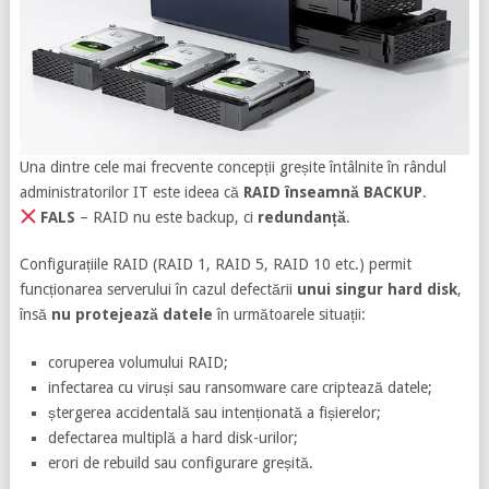
Una dintre cele mai frecvente concepții greșite întâlnite în rândul
administratorilor IT este ideea că
RAID înseamnă BACKUP
.
FALS
– RAID nu este backup, ci
redundanță
.
Configurațiile RAID (RAID 1, RAID 5, RAID 10 etc.) permit
funcționarea serverului în cazul defectării
unui singur hard disk
,
însă
nu protejează datele
în următoarele situații:
coruperea volumului RAID;
infectarea cu viruși sau ransomware care criptează datele;
ștergerea accidentală sau intenționată a fișierelor;
defectarea multiplă a hard disk-urilor;
erori de rebuild sau configurare greșită.