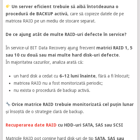
Un server eficient trebuie să aibă întotdeauna o
procedură de BACKUP activă
, care să copieze datele de pe
matricea RAID pe un mediu de stocare separat.
De ce ajung atât de multe RAID-uri defecte în service?
În service-ul BIT Data Recovery ajung frecvent
matrici RAID 1, 5
sau 10 cu două sau mai multe hard disk-uri defecte
.
În majoritatea cazurilor, analiza arată că:
un hard disk a cedat cu
6–12 luni înainte
, fără a fi înlocuit;
matricea RAID nu a fost monitorizată periodic;
nu exista o procedură de backup activă.
Orice matrice RAID trebuie monitorizată cel puțin lunar
și însoțită de o strategie clară de backup.
Recuperarea date RAID
cu HDD-uri SATA, SAS sau SCSI
Matricile RAID pot conține hard disk-uri de tip
SATA, SAS sau