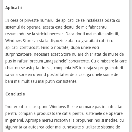
Aplicatii
In ceea ce priveste numarul de aplicatii ce se instaleaza odata cu
sistemul de operare, acesta este destul de mic fabricantul
rezumandu-se la strictul necesar. Daca doriti mai multe aplicatii,
Windows Store va sta la dispozitie atat cu gratuitati cat si cu
aplicatii contracost. Fiind o noutate, dupa unele voci
surprinzatoare, necesara acest Store nu are chiar atat de multe de
pus in rafturi precum „magazinele” concurente. Cu o miscare la care
chiar nu se astepta cineva, compania MS incurajaza programatorii
sa vina spre ea oferind posibilitatea de a castiga unele sume de
bani mai mult sau mai putin consistente.
Concluzie
Indiferent ce s-ar spune Windows 8 este un mare pas inainte atat
pentru compania producatoare cat si pentru sistemele de operare
in general. Aproape mereu receptiva la propuneri noi si inedite, cu
siguranta ca autoarea celor mai cunoscute si utilizate sisteme de