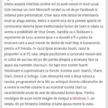
intens aceasta interfata contine tot ce aveti nevoie in mod uzual.
Este necesar un cont Microsoft corelat cu cel de pe Facebook si
sistemul pare personalizat. Chiar daca este destul de interesanta
incat sa ataga atentia, Metro a starnit inca de la primele aparitii vii
controverse datorita lipsei traditionalului buton de Start si odata cu
acesta a posibilitatii de Shut Down. Gandita ca o fluidizare a
experientei de lucru aceasta lipsa s-a dovedit a fi o piatra de
incercare care a avut nevoie de destul de mult timp si bunavointa
pentru a fi trecuta. In cazul lipsei ecranului touch, cazul la
ptopurilor si al PC-ului, simpla pozitionare a cursorului mouse-ului
in coltul de sus sau de jos din partea dreapta a ecranului face sa
apara asa numitele
charmuri
. De fapt cinci iconite foarte
folositoare si cuprinzatoare ca functii. Acestea sunt: Search, Share,
Start, Device si Setings. Cum obisnuinta este a doua natura a
omului, programatorii de la MS au anticipat dorinta utilizatorilor de
a reveni la vechile cutume si au inzestrat iconita Start cu
caracteristicile avute de atat de discutatul buton lipsa. Pentru
nostalgicii de acum vechii imagini de inceput a
Windows 7
, un
simplu clic pe fereastra Desktop si lume apusa revine la viata.