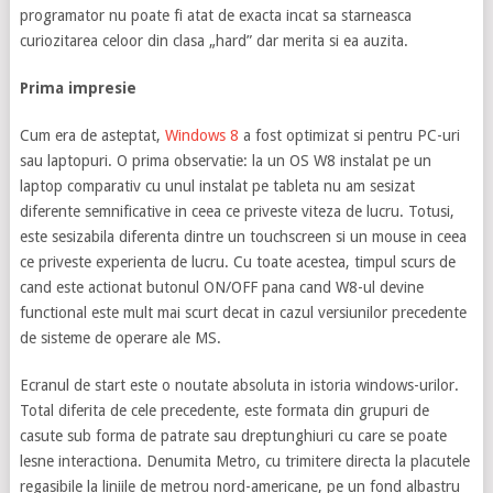
programator nu poate fi atat de exacta incat sa starneasca
curiozitarea celoor din clasa „hard” dar merita si ea auzita.
Prima impresie
Cum era de asteptat,
Windows 8
a fost optimizat si pentru PC-uri
sau laptopuri. O prima observatie: la un OS W8 instalat pe un
laptop comparativ cu unul instalat pe tableta nu am sesizat
diferente semnificative in ceea ce priveste viteza de lucru. Totusi,
este sesizabila diferenta dintre un touchscreen si un mouse in ceea
ce priveste experienta de lucru. Cu toate acestea, timpul scurs de
cand este actionat butonul ON/OFF pana cand W8-ul devine
functional este mult mai scurt decat in cazul versiunilor precedente
de sisteme de operare ale MS.
Ecranul de start este o noutate absoluta in istoria windows-urilor.
Total diferita de cele precedente, este formata din grupuri de
casute sub forma de patrate sau dreptunghiuri cu care se poate
lesne interactiona. Denumita Metro, cu trimitere directa la placutele
regasibile la liniile de metrou nord-americane, pe un fond albastru