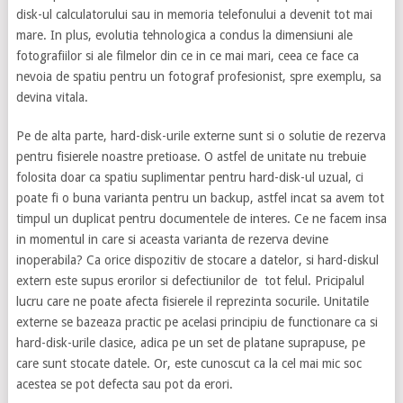
disk-ul calculatorului sau in memoria telefonului a devenit tot mai
mare. In plus, evolutia tehnologica a condus la dimensiuni ale
fotografiilor si ale filmelor din ce in ce mai mari, ceea ce face ca
nevoia de spatiu pentru un fotograf profesionist, spre exemplu, sa
devina vitala.
Pe de alta parte, hard-disk-urile externe sunt si o solutie de rezerva
pentru fisierele noastre pretioase. O astfel de unitate nu trebuie
folosita doar ca spatiu suplimentar pentru hard-disk-ul uzual, ci
poate fi o buna varianta pentru un backup, astfel incat sa avem tot
timpul un duplicat pentru documentele de interes. Ce ne facem insa
in momentul in care si aceasta varianta de rezerva devine
inoperabila? Ca orice dispozitiv de stocare a datelor, si hard-diskul
extern este supus erorilor si defectiunilor de tot felul. Pricipalul
lucru care ne poate afecta fisierele il reprezinta socurile. Unitatile
externe se bazeaza practic pe acelasi principiu de functionare ca si
hard-disk-urile clasice, adica pe un set de platane suprapuse, pe
care sunt stocate datele. Or, este cunoscut ca la cel mai mic soc
acestea se pot defecta sau pot da erori.