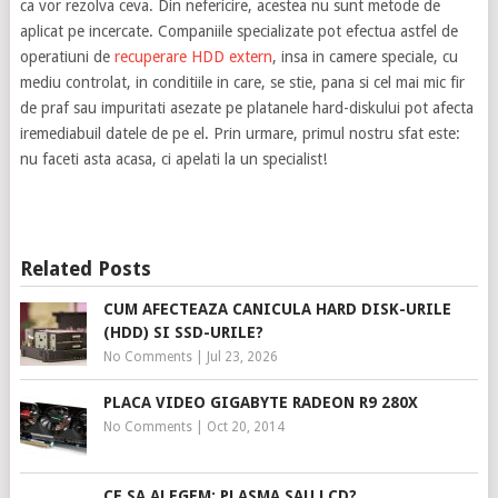
ca vor rezolva ceva. Din nefericire, acestea nu sunt metode de
aplicat pe incercate. Companiile specializate pot efectua astfel de
operatiuni de
recuperare HDD extern
, insa in camere speciale, cu
mediu controlat, in conditiile in care, se stie, pana si cel mai mic fir
de praf sau impuritati asezate pe platanele hard-diskului pot afecta
iremediabuil datele de pe el. Prin urmare, primul nostru sfat este:
nu faceti asta acasa, ci apelati la un specialist!
Related Posts
CUM AFECTEAZA CANICULA HARD DISK-URILE
(HDD) SI SSD-URILE?
No Comments
|
Jul 23, 2026
PLACA VIDEO GIGABYTE RADEON R9 280X
No Comments
|
Oct 20, 2014
CE SA ALEGEM: PLASMA SAU LCD?