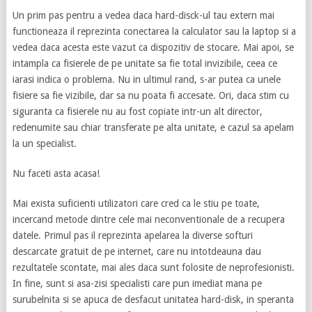
Un prim pas pentru a vedea daca hard-disck-ul tau extern mai
functioneaza il reprezinta conectarea la calculator sau la laptop si a
vedea daca acesta este vazut ca dispozitiv de stocare. Mai apoi, se
intampla ca fisierele de pe unitate sa fie total invizibile, ceea ce
iarasi indica o problema. Nu in ultimul rand, s-ar putea ca unele
fisiere sa fie vizibile, dar sa nu poata fi accesate. Ori, daca stim cu
siguranta ca fisierele nu au fost copiate intr-un alt director,
redenumite sau chiar transferate pe alta unitate, e cazul sa apelam
la un specialist.
Nu faceti asta acasa!
Mai exista suficienti utilizatori care cred ca le stiu pe toate,
incercand metode dintre cele mai neconventionale de a recupera
datele. Primul pas il reprezinta apelarea la diverse softuri
descarcate gratuit de pe internet, care nu intotdeauna dau
rezultatele scontate, mai ales daca sunt folosite de neprofesionisti.
In fine, sunt si asa-zisi specialisti care pun imediat mana pe
surubelnita si se apuca de desfacut unitatea hard-disk, in speranta