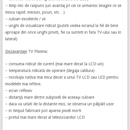
– timp mic de raspuns (un avantaj pt cei ce urmaresc imagini ce se
misca rapid: meciuri, jocuri, etc…)
– culoari excelente / vii
– unghi de vizualizare ridicat (puteti vedea ecranul la fel de bine
aproape din orice unghi priviti, fie ca sunteti in fata TV-ului sau in
lateral)
Dezavantaje
TV Plasma:
– consuma ridicat de curent (mai mare decat la LCD-uri)
– temperatură ridicată de operare (degaja caldura)
– rezoluţia nativa mai mica decat a unui TV LCD sau LED pentru
modelele mai ieftine.
– ecran reflexiv
– distanţă mare dintre subpixeli de aceeaşi culoare
– daca va uitati de la distante mici, se observa un pâlpâit usor
– in timpul fabricarii pot aparea pixeli morti
– pretul mai mare decat al televizoarelor LCD