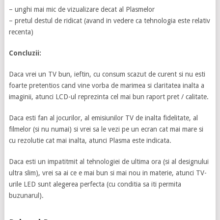
– unghi mai mic de vizualizare decat al Plasmelor
– pretul destul de ridicat (avand in vedere ca tehnologia este relativ
recenta)
Concluzii:
Daca vrei un TV bun, ieftin, cu consum scazut de curent si nu esti
foarte pretentios cand vine vorba de marimea si claritatea inalta a
imaginii, atunci LCD-ul reprezinta cel mai bun raport pret / calitate.
Daca esti fan al jocurilor, al emisiunilor TV de inalta fidelitate, al
filmelor (si nu numai) si vrei sa le vezi pe un ecran cat mai mare si
cu rezolutie cat mai inalta, atunci Plasma este indicata.
Daca esti un impatitmit al tehnologiei de ultima ora (si al designului
ultra slim), vrei sa ai ce e mai bun si mai nou in materie, atunci TV-
urile LED sunt alegerea perfecta (cu conditia sa iti permita
buzunarul).