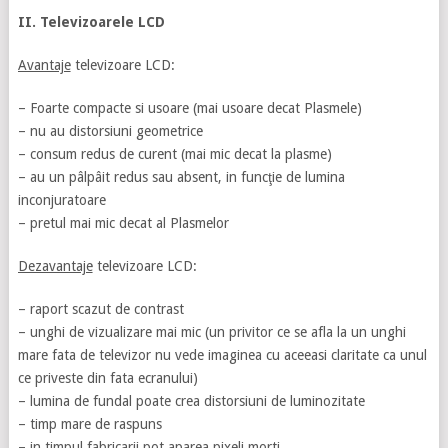
II. Televizoarele LCD
Avantaje
televizoare LCD:
– Foarte compacte si usoare (mai usoare decat Plasmele)
– nu au distorsiuni geometrice
– consum redus de curent (mai mic decat la plasme)
– au un pâlpâit redus sau absent, in funcţie de lumina
inconjuratoare
– pretul mai mic decat al Plasmelor
Dezavantaje
televizoare LCD:
– raport scazut de contrast
– unghi de vizualizare mai mic (un privitor ce se afla la un unghi
mare fata de televizor nu vede imaginea cu aceeasi claritate ca unul
ce priveste din fata ecranului)
– lumina de fundal poate crea distorsiuni de luminozitate
– timp mare de raspuns
– in timpul fabricarii pot aparea pixeli morti