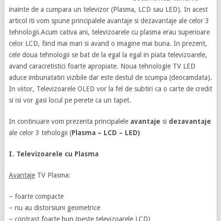
inainte de a cumpara un televizor (Plasma, LCD sau LED). In acest
articol iti vom spune principalele avantaje si dezavantaje ale celor 3
tehnologii.
Acum cativa ani, televizoarele cu plasma erau superioare
celor LCD, fiind mai mari si avand o imagine mai buna. In prezent,
cele doua tehnologii se bat de la egal la egal in piata televizoarele,
avand caracretistici foarte apropiate. Noua tehnologie TV LED
aduce imbunatatiri vizibile dar este destul de scumpa (deocamdata).
In viitor, Televizoarele OLED vor la fel de subtiri ca o carte de credit
si isi vor gasi locul pe perete ca un tapet.
In continuare vom prezenta principalele
avantaje
si
dezavantaje
ale celor 3 tehologii (
Plasma – LCD – LED)
I. Televizoarele cu Plasma
Avantaje
TV Plasma:
– foarte compacte
– nu au distorsiuni geometrice
– contrast foarte bun (peste televizoarele LCD)