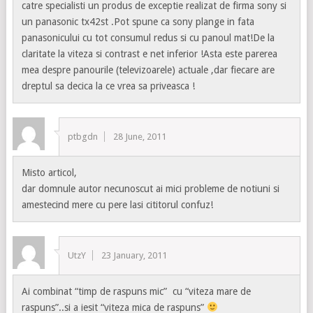
catre specialisti un produs de exceptie realizat de firma sony si
un panasonic tx42st .Pot spune ca sony plange in fata
panasonicului cu tot consumul redus si cu panoul mat!De la
claritate la viteza si contrast e net inferior !Asta este parerea
mea despre panourile (televizoarele) actuale ,dar fiecare are
dreptul sa decica la ce vrea sa priveasca !
ptbgdn
28 June, 2011
Misto articol,
dar domnule autor necunoscut ai mici probleme de notiuni si
amestecind mere cu pere lasi cititorul confuz!
UtzY
23 January, 2011
Ai combinat “timp de raspuns mic” cu “viteza mare de
raspuns”..si a iesit “viteza mica de raspuns”