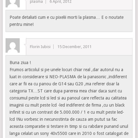
plasma
6 April, 2012
Poate detaliati cum e cu pixelii morti la plasma… E o noutate
pentru mine!
Florin Iubisi
15 December, 2011
Buna ziua !
Frumos articolul si pe unele locuri chiar real ,dar autorul nu a
luat in considerare si NEO-PLASMA de la panasonic ,indiferent
care ar fii ea cu panou de G14 sau G20 ,ma referer doar la
categoria TX…ST care dupa parerea mea chiar daca sunt cu
consumul peste lcd si led si au panoul care reflecta au calitatea
imaginii cu mult peste lcd -led indiferent de firma ,cu un black
infinit si cu un contrast de 5.000.000 / 1 e cu mult peste led-
lcd !Nu vorbesc in necunostinta de cauza am putut sa fac
aceasta comparatie si testare in timp si cu rabdare punand unul
langa celalat un sony 40v5500 care in 2010 o fost catalogat de