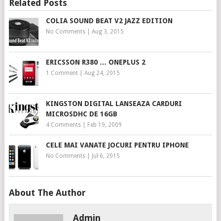
Related Posts
COLIA SOUND BEAT V2 JAZZ EDITION
No Comments
|
Aug 3, 2015
ERICSSON R380 … ONEPLUS 2
1 Comment
|
Aug 24, 2015
KINGSTON DIGITAL LANSEAZA CARDURI
MICROSDHC DE 16GB
4 Comments
|
Feb 19, 2009
CELE MAI VANATE JOCURI PENTRU IPHONE
No Comments
|
Jul 6, 2015
About The Author
Admin