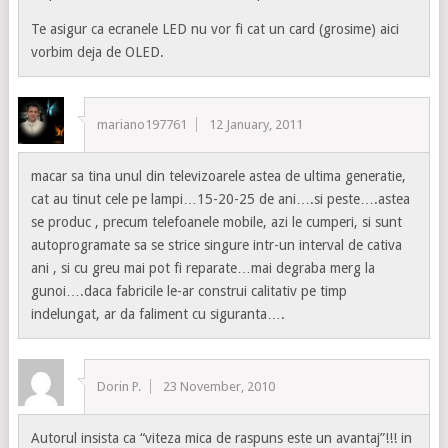
Te asigur ca ecranele LED nu vor fi cat un card (grosime) aici
vorbim deja de OLED.
mariano197761
12 January, 2011
macar sa tina unul din televizoarele astea de ultima generatie,
cat au tinut cele pe lampi…15-20-25 de ani….si peste….astea
se produc , precum telefoanele mobile, azi le cumperi, si sunt
autoprogramate sa se strice singure intr-un interval de cativa
ani , si cu greu mai pot fi reparate…mai degraba merg la
gunoi….daca fabricile le-ar construi calitativ pe timp
indelungat, ar da faliment cu siguranta….
Dorin P.
23 November, 2010
Autorul insista ca “viteza mica de raspuns este un avantaj”!!! in